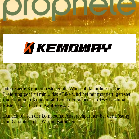
Interresierte Kunden bestellen ihr Wunschbike online.... Die
Lieferung geht zu mir.... das eBike wird bei mir montiert, getestet
und dann dem Kunden fahrbereit übergeben..... diese Leistung
kostet 100,-- € zum Kaufpreis.....
Danach bin ich der kompetente Ansprechpartner, bei der Lösung
von Garantie- oder Wartungsarbeiten...
WhatsApp: 0157 53332290 oder