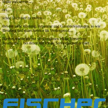
Hallo und servus.....
bei....
die etwas andere eBike-Werkstatt
schön Dich hier zu treffen....
Bei mir steht Wartung, Reperatur und Garantieleistungen, so wie
Beratung und guter Service im Vordergrund....
Hierbei arbeite ich mit verschiedenen eBike Herstellern
zusammen.... bei denen bin ich als Servicepartner gelistet....
Bei mir seit Ihr gut aufgehoben....