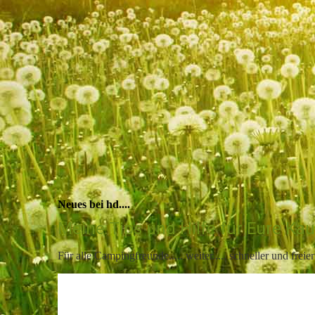
Neues bei hd....
Meine Tips und Hilfe für Eure Kau
Für alle Campingfreunde..... weiter..... schneller und freie