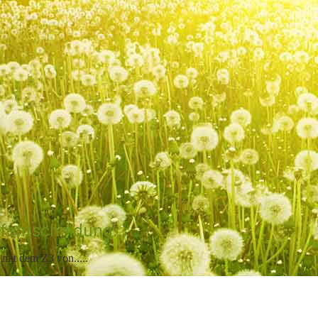
fentscheidung......
r mit dem Z3 von.....