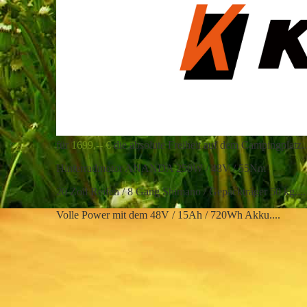
für
1699,-- €
die absolute Freiheit auf dem Campingplatz..
Hinterradmotor ANANDA 250W / 48V / 55Nm
20 Zoll Reifen / 8 Gang Shimano / Gepäckträger 50 kg....
Volle Power mit dem 48V / 15Ah / 720Wh Akku....